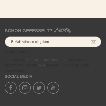
SCHON GEFESSELT? 🔗⛓️💌🚀
Datenschutz
Ich habe die
zur Kenntnis
Datenschutzbestimmungen
genommen und die
gelesen und bin mit ihnen
AGB
einverstanden.
SOCIAL MEDIA